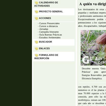
A quién va dirig
CALENDARIO DE
ACTIVIDADES
Los destinatarios de estas 
PROYECTO GENERAL
pequeñas y medianas empresa
y profesionales autónomos de 
ACCIONES
Excepcionalmente podrán s
pertenecientes a los siguien
- Cursos Presenciales
años, discapacitados, trabajad
- Cursos a distancia
- Jornadas
- Campaña Itinerante
- Guía Buenas Prácticas
- Estudios Ambientales
BUSCADOR
ENLACES
FORMULARIO DE
INSCRIPCIÓN
Descubre nuestra 'Guí
Prácticas' para apro
Energías Renovables par
Eficiencia Energética.
son reptiles, 8.700 son 
numeroso es el las plantas 
unas 70.000 especies a la 
conocida, pero sólo las di
morfológica, suman casi 100.
que cada año se describen n