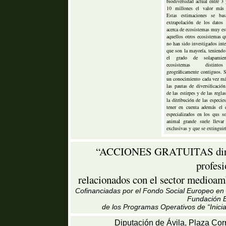
biodiversidad actual entre 3
10 millones el valor más 
Estas estimaciones se ba
extrapolación de los datos
acerca de ecosistemas muy es
aquellos otros ecosistemas q
no han sido investigados int
que son la mayoría, teniendo
el grado de solapamien
ecosistemas distint
geográficamente contiguos. S
un conocimiento cada vez má
las pautas de diversificación
de las estirpes y de las regla
la ditribución de las especie
tener en cuenta además el
especializados en los qus so
animal grande suele llevar
exclusivas y que se extinguirí
“ACCIONES GRATUITAS dirigid
profes
relacionados con el sector medioamb
Cofinanciadas por el Fondo Social Europeo en u
Fundación B
de los Programas Operativos de “Inici
Diputación de Ávila, Plaza Cor