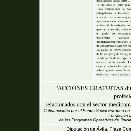
biodiversidad actual entre 3
10 millones el valor más 
Estas estimaciones se ba
extrapolación de los datos
acerca de ecosistemas muy es
aquellos otros ecosistemas q
no han sido investigados int
que son la mayoría, teniendo
el grado de solapamien
ecosistemas distint
geográficamente contiguos. S
un conocimiento cada vez má
las pautas de diversificación
de las estirpes y de las regla
la ditribución de las especie
tener en cuenta además el
especializados en los qus so
animal grande suele llevar
exclusivas y que se extinguirí
“ACCIONES GRATUITAS dirigid
profes
relacionados con el sector medioamb
Cofinanciadas por el Fondo Social Europeo en u
Fundación B
de los Programas Operativos de “Inici
Diputación de Ávila, Plaza Cor