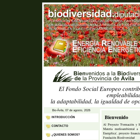
El Fondo Social Europeo contrib
empleabilidad
la adaptabilidad, la igualdad de op
Bio-Ávila, 07 de agosto, 2026
Bienvenido
INTRODUCCIÓN
Al Proyecto 'Formación y 
CONTACTO
Materia medioambiental a 
Energética', proyecto finan
¿QUIENES SOMOS?
Fundación Biodiversidad