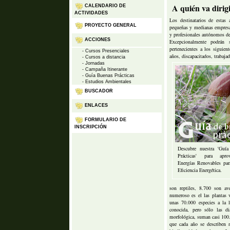
A quién va dirig
CALENDARIO DE
ACTIVIDADES
Los destinatarios de estas 
PROYECTO GENERAL
pequeñas y medianas empresa
y profesionales autónomos de 
ACCIONES
Excepcionalmente podrán s
pertenecientes a los siguien
- Cursos Presenciales
años, discapacitados, trabajad
- Cursos a distancia
- Jornadas
- Campaña Itinerante
- Guía Buenas Prácticas
- Estudios Ambientales
BUSCADOR
ENLACES
FORMULARIO DE
INSCRIPCIÓN
Descubre nuestra 'Guí
Prácticas' para apro
Energías Renovables par
Eficiencia Energética.
son reptiles, 8.700 son 
numeroso es el las plantas 
unas 70.000 especies a la 
conocida, pero sólo las di
morfológica, suman casi 100.
que cada año se describen n