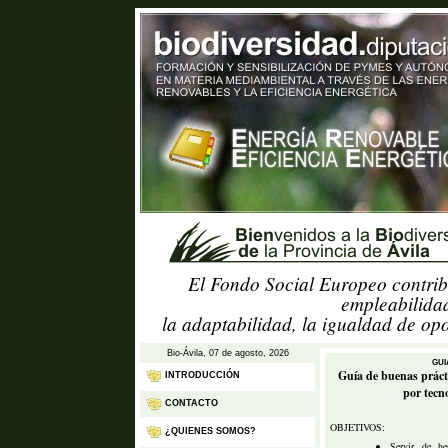
El Fondo Social Europeo contrib
empleabilidad
la adaptabilidad, la igualdad de op
Bio-Ávila, 07 de agosto, 2026
GUI
Guía de buenas práct
INTRODUCCIÓN
por tecno
CONTACTO
OBJETIVOS:
¿QUIENES SOMOS?
Servir de he