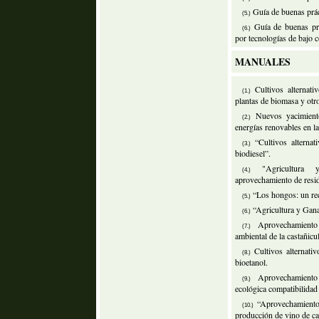
Guía de buenas prác
(5.)
Guía de buenas pr
(6.)
por tecnologías de bajo c
MANUALES
Cultivos alternati
(1.)
plantas de biomasa y otr
Nuevos yacimient
(2.)
energías renovables en la
“Cultivos alternat
(3.)
biodiesel”.
"Agricultura 
(4.)
aprovechamiento de resi
“Los hongos: un rec
(5.)
“Agricultura y Gana
(6.)
Aprovechamiento
(7.)
ambiental de la castañicu
Cultivos alternati
(8.)
bioetanol.
Aprovechamiento
(9.)
ecológica compatibilidad
“Aprovechamiento 
(10.)
producción de vino de ca