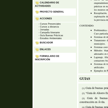
emprendedore
CALENDARIO DE
prácticas en m
ACTIVIDADES
los recursos e
PROYECTO GENERAL
Recopilación,
explotación d
ACCIONES
la provincia d
- Cursos Presenciales
CONTENIDO:
- Cursos a distancia
- Jornadas
Problemática 
- Campaña Itinerante
Caso particula
- Guía Buenas Prácticas
Sistemas de de
- Estudios Ambientales
Tratamiento d
BUSCADOR
municipios.
Sistemas conv
ENLACES
Métodos blan
adecuados en r
FORMULARIO DE
Lagunaje, filt
INSCRIPCIÓN
contactores bi
Sistemas de t
artificiales.
Ejemplos de P
GUIAS
Guía de buenas práct
(1.)
“Guía de Ahorro En
(2.)
Guía de buenas 
(3.)
construcción en Ávila.
Guía de buenas prác
(4.)