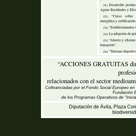
Desarrollo produc
(11.)
Aguas Residuales y Efici
“Curso sobre es
(12.)
energética y certificación
“Establecimientos t
(13.)
La adopción de prác
(14.)
“Ahorro y eficienci
(15.)
transporte".
“Turismo deportivo
(16.)
“ACCIONES GRATUITAS dirigid
profes
relacionados con el sector medioamb
Cofinanciadas por el Fondo Social Europeo en u
Fundación B
de los Programas Operativos de “Inici
Diputación de Ávila, Plaza Cor
biodiversi