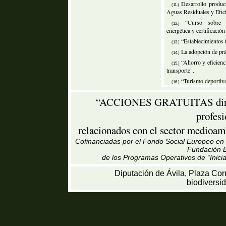
Desarrollo produc
(11.)
Aguas Residuales y Efici
“Curso sobre es
(12.)
energética y certificación
“Establecimientos t
(13.)
La adopción de prác
(14.)
“Ahorro y eficienci
(15.)
transporte".
“Turismo deportivo
(16.)
“ACCIONES GRATUITAS dirigid
profes
relacionados con el sector medioamb
Cofinanciadas por el Fondo Social Europeo en u
Fundación B
de los Programas Operativos de “Inici
Diputación de Ávila, Plaza Cor
biodiversi