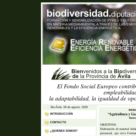
El Fondo Social Europeo contrib
empleabilidad
la adaptabilidad, la igualdad de op
Bio-Ávila, 09 de agosto, 2026
MANU
“Agricultura y Gan
INTRODUCCIÓN
Sector
CONTACTO
OBJETIVOS:
Elaboración de material didá
¿QUIENES SOMOS?
presencial, que sirva Formar