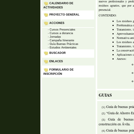
nuevos profesionales y profe
CALENDARIO DE
residuos agrarios, que por 
ACTIVIDADES
presencial.
CONTENIDO:
PROYECTO GENERAL
Los residuos 
ACCIONES
Problemática 
Tratamiento, i
- Cursos Presenciales
Aprovechamien
- Cursos a distancia
- Jornadas
Normativa ambi
- Campaña Itinerante
Los residuos a
- Guía Buenas Prácticas
Tratamiento, 
- Estudios Ambientales
La conservació
BUSCADOR
Aplicaciones c
Anexos:
ENLACES
FORMULARIO DE
INSCRIPCIÓN
GUIAS
Guía de buenas práct
(1.)
“Guía de Ahorro En
(2.)
Guía de buenas 
(3.)
construcción en Ávila.
Guía de buenas prác
(4.)