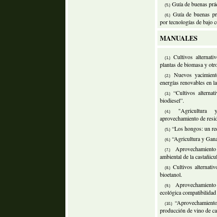
Guía de buenas prác
(5.)
Guía de buenas pr
(6.)
por tecnologías de bajo c
MANUALES
Cultivos alternati
(1.)
plantas de biomasa y otr
Nuevos yacimient
(2.)
energías renovables en la
“Cultivos alternat
(3.)
biodiesel”.
"Agricultura 
(4.)
aprovechamiento de resi
“Los hongos: un rec
(5.)
“Agricultura y Gana
(6.)
Aprovechamiento
(7.)
ambiental de la castañicu
Cultivos alternati
(8.)
bioetanol.
Aprovechamiento
(9.)
ecológica compatibilidad
“Aprovechamiento 
(10.)
producción de vino de ca