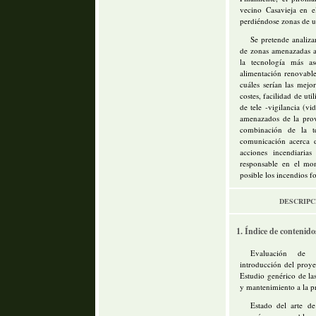
vecino Casavieja en e
perdiéndose zonas de u
Se pretende analizar
de zonas amenazadas 
la tecnología más a
alimentación renovables
cuáles serían las mej
costes, facilidad de ut
de tele -vigilancia (v
amenazados de la prov
combinación de la t
comunicación acerca de
acciones incendiaria
responsable en el mon
posible los incendios fo
DESCRIPC
1. Índice de contenido
Evaluación de po
introducción del proye
Estudio genérico de la
y mantenimiento a la p
Estado del arte de