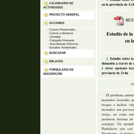
CALENDARIO DE
en la provincia de Ávi
ACTIVIDADES
PROYECTO GENERAL
RES
ACCIONES
- Cursos Presenciales
Estudio de la
- Cursos a distancia
- Jornadas
en l
- Campaña Itinerante
- Guía Buenas Prácticas
- Estudios Ambientales
BUSCADOR
2.
Estudio sobre l
ENLACES
disuasión a través de 
y otras opciones tec
FORMULARIO DE
provincia de Ávila
INSCRIPCIÓN
O
El problema ambien
incendios forestales 
bosque e incluso vid
incendios son provoc
riesgo, así como zo
producen decenas de
consigue. Un ejemp
Piedralaves con cas
Finalmente, el piróm