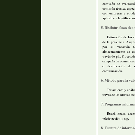
comisión de evaluació
comisión técnica especí
con empresas y entida
aplicable a la utilizaci
5. Distintas fases de t
Estimación de los r
de la provincia. Asign
por su vocación fo
almacenamiento de dat
través de gis. Procesa
campaña de comunicaci
e identificación de
comunicación.
6. Método para la vali
Tratamiento y anális
través de las nuevas te
7. Programas informáti
Excel, dbase, acce
teledetección y sig.
8. Fuentes de informac