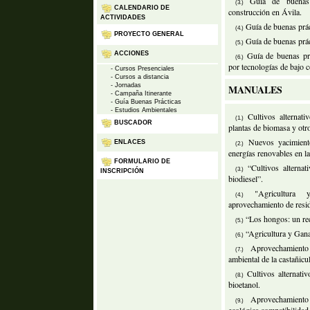
Guía de buenas 
(3.)
CALENDARIO DE
construcción en Ávila.
ACTIVIDADES
Guía de buenas prác
(4.)
PROYECTO GENERAL
Guía de buenas prác
(5.)
Guía de buenas pr
ACCIONES
(6.)
por tecnologías de bajo c
- Cursos Presenciales
- Cursos a distancia
- Jornadas
MANUALES
- Campaña Itinerante
- Guía Buenas Prácticas
- Estudios Ambientales
Cultivos alternati
(1.)
BUSCADOR
plantas de biomasa y otr
Nuevos yacimient
ENLACES
(2.)
energías renovables en la
FORMULARIO DE
“Cultivos alternat
(3.)
INSCRIPCIÓN
biodiesel”.
"Agricultura 
(4.)
aprovechamiento de resi
“Los hongos: un rec
(5.)
“Agricultura y Gana
(6.)
Aprovechamiento
(7.)
ambiental de la castañicu
Cultivos alternati
(8.)
bioetanol.
Aprovechamiento
(9.)