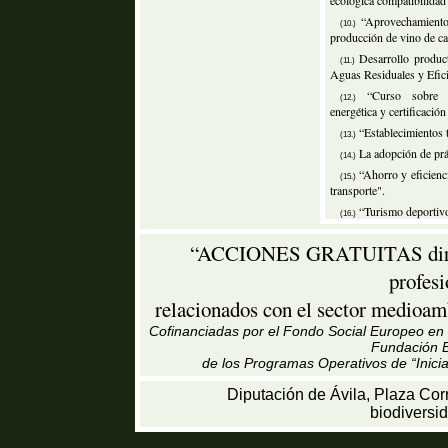
ecológica compatibilidad
“Aprovechamiento 
(10.)
producción de vino de ca
Desarrollo produc
(11.)
Aguas Residuales y Efici
“Curso sobre es
(12.)
energética y certificación
“Establecimientos t
(13.)
La adopción de prác
(14.)
“Ahorro y eficienci
(15.)
transporte".
“Turismo deportivo
(16.)
“ACCIONES GRATUITAS dirigid
profes
relacionados con el sector medioamb
Cofinanciadas por el Fondo Social Europeo en u
Fundación B
de los Programas Operativos de “Inici
Diputación de Ávila, Plaza Cor
biodiversi