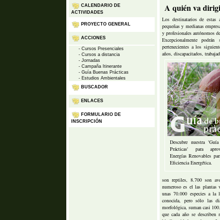
A quién va dirig
CALENDARIO DE
ACTIVIDADES
Los destinatarios de estas 
PROYECTO GENERAL
pequeñas y medianas empresa
y profesionales autónomos de 
ACCIONES
Excepcionalmente podrán s
pertenecientes a los siguien
- Cursos Presenciales
años, discapacitados, trabajad
- Cursos a distancia
- Jornadas
- Campaña Itinerante
- Guía Buenas Prácticas
- Estudios Ambientales
BUSCADOR
ENLACES
FORMULARIO DE
INSCRIPCIÓN
Descubre nuestra 'Guí
Prácticas' para apro
Energías Renovables par
Eficiencia Energética.
son reptiles, 8.700 son 
numeroso es el las plantas 
unas 70.000 especies a la 
conocida, pero sólo las di
morfológica, suman casi 100.
que cada año se describen n