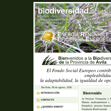
El Fondo Social Europeo contrib
empleabilidad
la adaptabilidad, la igualdad de op
Bio-Ávila, 08 de agosto, 2026
Bienvenido
INTRODUCCIÓN
Al Proyecto 'Formación y 
CONTACTO
Materia medioambiental a 
Energética', proyecto finan
¿QUIENES SOMOS?
Fundación Biodiversidad