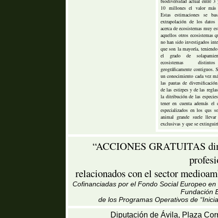
biodiversidad actual entre 3
10 millones el valor más 
Estas estimaciones se ba
extrapolación de los datos
acerca de ecosistemas muy es
aquellos otros ecosistemas q
no han sido investigados int
que son la mayoría, teniendo
el grado de solapamien
ecosistemas distint
geográficamente contiguos. S
un conocimiento cada vez má
las pautas de diversificación
de las estirpes y de las regla
la ditribución de las especie
tener en cuenta además el
especializados en los qus so
animal grande suele llevar
exclusivas y que se extinguirí
“ACCIONES GRATUITAS dirigid
profes
relacionados con el sector medioamb
Cofinanciadas por el Fondo Social Europeo en u
Fundación B
de los Programas Operativos de “Inici
Diputación de Ávila, Plaza Cor