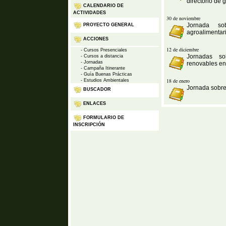
directorio de 
CALENDARIO DE
ACTIVIDADES
30 de noviembre
Jornada so
PROYECTO GENERAL
agroalimentari
ACCIONES
12 de diciembre
- Cursos Presenciales
Jornadas so
- Cursos a distancia
- Jornadas
renovables en 
- Campaña Itinerante
- Guía Buenas Prácticas
18 de enero
- Estudios Ambientales
Jornada sobre 
BUSCADOR
ENLACES
FORMULARIO DE
INSCRIPCIÓN