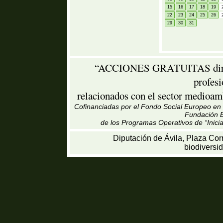
15
16
17
18
19
22
23
24
25
26
29
30
31
“ACCIONES GRATUITAS dirigid
profes
relacionados con el sector medioamb
Cofinanciadas por el Fondo Social Europeo en u
Fundación B
de los Programas Operativos de “Inici
Diputación de Ávila, Plaza Cor
biodiversi