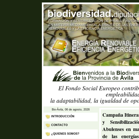
El Fondo Social Europeo contrib
empleabilidad
la adaptabilidad, la igualdad de op
Bio-Ávila, 06 de agosto, 2026
Campaña Itineran
INTRODUCCIÓN
y Sensibiliza
CONTACTO
Abulenses en ma
¿QUIENES SOMOS?
de las energías