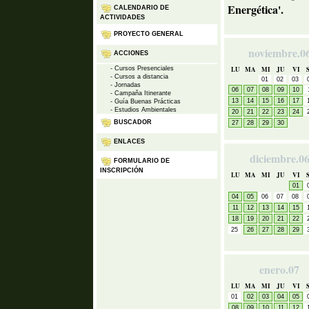
Energética'.
CALENDARIO DE
ACTIVIDADES
PROYECTO GENERAL
noviembre.0
ACCIONES
- Cursos Presenciales
LU
MA
MI
JU
VI
- Cursos a distancia
01
02
03
- Jornadas
06
07
08
09
10
- Campaña Itinerante
13
14
15
16
17
- Guía Buenas Prácticas
- Estudios Ambientales
20
21
22
23
24
BUSCADOR
27
28
29
30
ENLACES
diciembre.0
FORMULARIO DE
INSCRIPCIÓN
LU
MA
MI
JU
VI
01
04
05
06
07
08
11
12
13
14
15
18
19
20
21
22
25
26
27
28
29
enero.07
LU
MA
MI
JU
VI
01
02
03
04
05
08
09
10
11
12